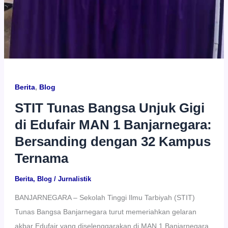
Berita
,
Blog
STIT Tunas Bangsa Unjuk Gigi
di Edufair MAN 1 Banjarnegara:
Bersanding dengan 32 Kampus
Ternama
Berita
,
Blog
/
Jurnalistik
BANJARNEGARA – Sekolah Tinggi Ilmu Tarbiyah (STIT)
Tunas Bangsa Banjarnegara turut memeriahkan gelaran
akbar Edufair yang diselenggarakan di MAN 1 Banjarnegara