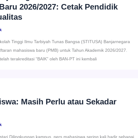
aru 2026/2027: Cetak Pendidik
alitas
k
ah Tinggi Ilmu Tarbiyah Tunas Bangsa (STITUSA) Banjarnegara
taran mahasiswa baru (PMB) untuk Tahun Akademik 2026/2027.
telah terakreditasi “BAIK” oleh BAN-PT ini kembali
swa: Masih Perlu atau Sekadar
k
tari Dilingkungan kampus, pers mahasiswa sering kali hadir sebagai