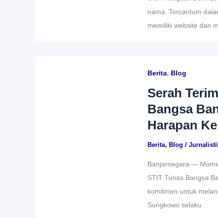
nama. Tercantum dalam
memiliki website dan 
Berita
,
Blog
Serah Teri
Bangsa Banj
Harapan Ke
Berita
,
Blog
/
Jurnalisti
Banjarnegara — Momen
STIT Tunas Bangsa Ban
komitmen untuk melanj
Sungkowo selaku