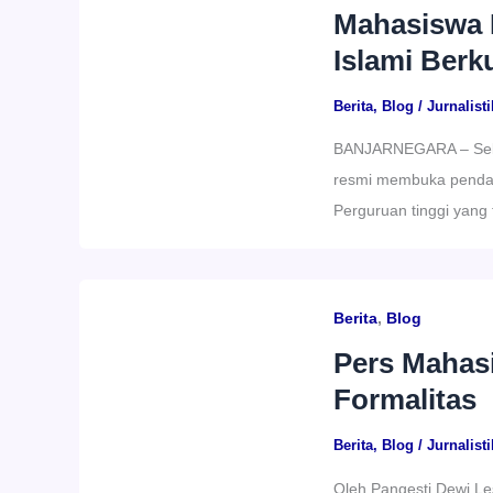
Mahasiswa B
Islami Berku
Berita
,
Blog
/
Jurnalisti
BANJARNEGARA – Sekol
resmi membuka pendaf
Perguruan tinggi yang 
Berita
,
Blog
Pers Mahasi
Formalitas
Berita
,
Blog
/
Jurnalisti
Oleh Pangesti Dewi Les