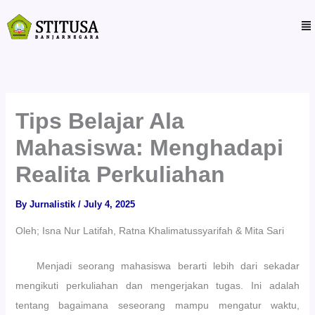
:
:
:
Skip
S
U
S
M
to
T
A
T
I
S
I
content
T
H
T
U
a
T
S
r
u
A
i
n
B
P
a
Tips Belajar Ala
A
e
s
N
r
B
Mahasiswa: Menghadapi
J
t
a
A
a
n
Realita Perkuliahan
R
m
g
N
a
s
By
Jurnalistik
/
July 4, 2025
E
K
a
G
e
G
Oleh; Isna Nur Latifah, Ratna Khalimatussyarifah & Mita Sari
A
l
e
R
a
l
A
s
a
Menjadi seorang mahasiswa berarti lebih dari sekadar
B
K
r
mengikuti perkuliahan dan mengerjakan tugas. Ini adalah
U
a
W
K
r
o
tentang bagaimana seseorang mampu mengatur waktu,
A
y
r