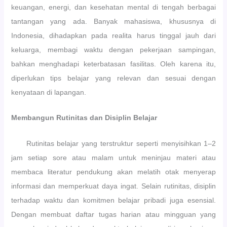
keuangan, energi, dan kesehatan mental di tengah berbagai
P
a
k
E
w
s
tantangan yang ada. Banyak mahasiswa, khususnya di
N
a
h
Indonesia, dihadapkan pada realita harus tinggal jauh dari
E
n
o
R
S
p
keluarga, membagi waktu dengan pekerjaan sampingan,
I
T
P
bahkan menghadapi keterbatasan fasilitas. Oleh karena itu,
M
I
e
A
T
n
diperlukan tips belajar yang relevan dan sesuai dengan
A
T
g
kenyataan di lapangan.
N
u
u
M
n
a
A
a
t
Membangun Rutinitas dan Disiplin Belajar
H
s
a
A
B
n
Rutinitas belajar yang terstruktur seperti menyisihkan 1–2
S
a
K
I
n
u
jam setiap sore atau malam untuk meninjau materi atau
S
g
r
membaca literatur pendukung akan melatih otak menyerap
W
s
i
A
a
k
informasi dan memperkuat daya ingat. Selain rutinitas, disiplin
B
B
u
terhadap waktu dan komitmen belajar pribadi juga esensial.
A
a
l
R
n
u
Dengan membuat daftar tugas harian atau mingguan yang
U
j
m