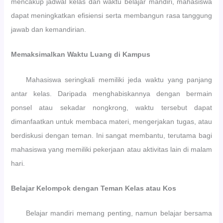
mencakup jadwal kelas dan waktu belajar mandiri, mahasiswa
K
a
d
E
r
a
dapat meningkatkan efisiensi serta membangun rasa tanggung
L
n
n
jawab dan kemandirian.
A
e
D
S
g
e
K
a
s
Memaksimalkan Waktu Luang di Kampus
A
r
a
R
a
i
Y
B
n
Mahasiswa seringkali memiliki jeda waktu yang panjang
A
e
P
antar kelas. Daripada menghabiskannya dengan bermain
W
r
e
A
j
m
ponsel atau sekadar nongkrong, waktu tersebut dapat
N
a
b
dimanfaatkan untuk membaca materi, mengerjakan tugas, atau
T
l
e
berdiskusi dengan teman. Ini sangat membantu, terutama bagi
A
a
l
H
n
a
mahasiswa yang memiliki pekerjaan atau aktivitas lain di malam
U
T
j
hari.
N
e
a
A
r
r
K
t
a
Belajar
Kelompok
dengan Teman Kelas atau Kos
A
i
n
D
b
u
E
d
n
Belajar mandiri memang penting, namun belajar bersama
M
a
t