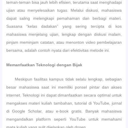
teman-teman bisa jauh lebih efisien, terutama saat menghadapi
I
n
u
K
K
k
ujian atau menyelesaikan tugas. Melalui diskusi, mahasiswa
2
o
P
dapat saling melengkapi pemahaman dan berbagi materi.
0
n
e
2
d
n
Suasana “kelas dadakan” yang sering tercipta di kos
6
u
i
mahasiswa menjelang ujian, lengkap dengan diskusi malam,
/
s
n
2
i
g
pinjam meminjam catatan, atau menonton video pembelajaran
0
f
k
bersama, adalah contoh nyata dari efektivitas metode ini.
2
a
7
t
a
Memanfaatkan Teknologi dengan Bijak
n
M
Meskipun fasilitas kampus tidak selalu lengkap, sebagian
u
t
besar mahasiswa saat ini memiliki ponsel pintar dan akses
u
internet. Teknologi ini dapat dimanfaatkan secara optimal untuk
P
e
mengakses materi kuliah tambahan, tutorial di YouTube, jurnal
n
di Google Scholar, atau e-book gratis. Banyak mahasiswa
d
i
mengandalkan platform seperti YouTube untuk memahami
d
mata kuliah yang sulit dijelaskan oleh dosen.